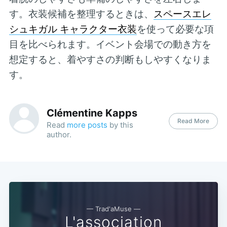
す。衣装候補を整理するときは、
スペースエレ
シュキガル キャラクター衣装
を使って必要な項
目を比べられます。イベント会場での動き方を
想定すると、着やすさの判断もしやすくなりま
す。
Clémentine Kapps
Read More
Read
more posts
by this
author.
— Trad'aMuse —
L'association