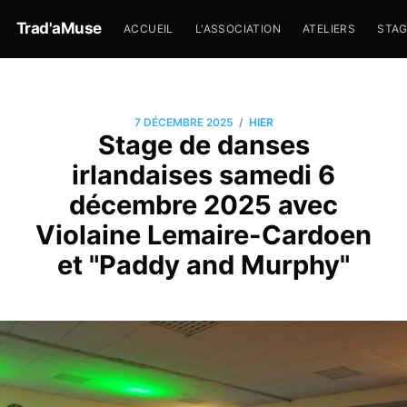
Trad'aMuse
ACCUEIL
L'ASSOCIATION
ATELIERS
STA
/
7 DÉCEMBRE 2025
HIER
Stage de danses
irlandaises samedi 6
décembre 2025 avec
Violaine Lemaire-Cardoen
et "Paddy and Murphy"