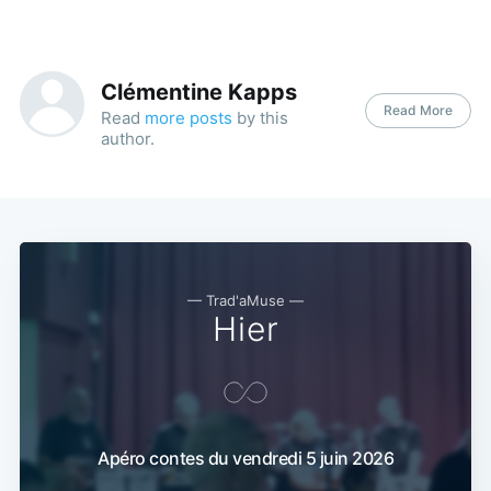
Clémentine Kapps
Read More
Read
more posts
by this
author.
— Trad'aMuse —
Hier
Apéro contes du vendredi 5 juin 2026