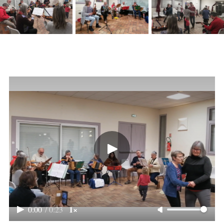
1×
0:00
/
0:23