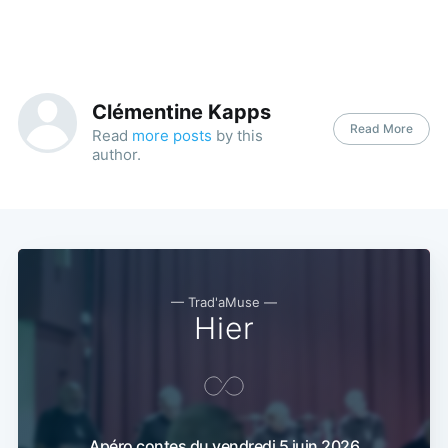
Clémentine Kapps
Read More
Read
more posts
by this
author.
— Trad'aMuse —
Hier
Apéro contes du vendredi 5 juin 2026